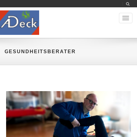
Toggl
naviga
GESUNDHEITSBERATER